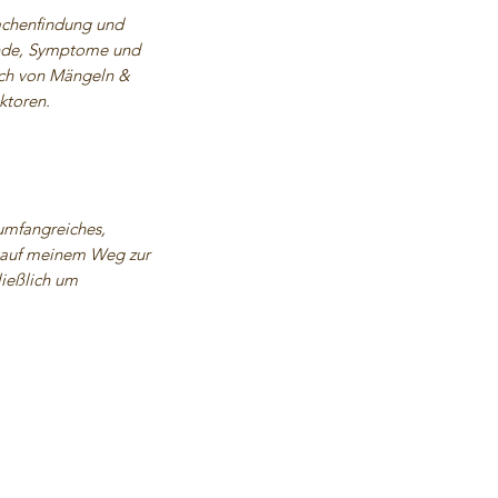
sachenfindung und
unde, Symptome und
eich von Mängeln &
ktoren.
 umfangreiches,
h auf meinem Weg zur
ließlich um