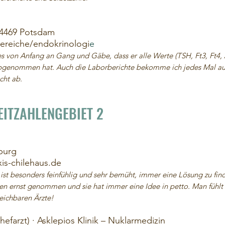
 14469 Potsdam
reiche/endokrinologi
e
 von Anfang an Gang und Gäbe, dass er alle Werte (TSH, Ft3, Ft4, A
) abgenommen hat. Auch die Laborberichte bekomme ich jedes Mal a
cht ab.
EITZAHLENGEBIET 2
burg
xis-chilehaus.de
st besonders feinfühlig und sehr bemüht, immer eine Lösung zu find
en ernst genommen und sie hat immer eine Idee in petto. Man fühlt s
eichbaren Ärzte!
hefarzt) · Asklepios Klinik – Nuklarmedizin