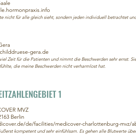
Saale
lle.hormonpraxis.info
nicht für alle gleich sieht, sondern jeden individuell betrachtet u
 Gera
schilddruese-gera.de
el Zeit für die Patienten und nimmt die Beschwerden sehr ernst. Sie i
ühlte, die meine Beschwerden nicht verharmlost hat.
EITZAHLENGEBIET 1
DICOVER MVZ
163 Berlin
cover.de/de/facilities/medicover-charlottenburg-mvz/a
ußerst kompetent und sehr einfühlsam. Es gehen alle Blutwerte übe