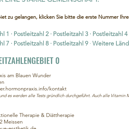
iet zu gelangen, klicken Sie bitte die erste Nummer Ihrer
hl 1
·
Postleitzahl 2
·
Postleitzahl 3
·
Postleitzahl 4
hl 7
·
Postleitzahl 8
·
Postleitzahl 9
·
Weitere Länd
EITZAHLENGEBIET 0
raxis am Blauen Wunder
en
er.hormonpraxis.info/kontakt
nd es werden alle Tests gründlich durchgeführt. Auch alle Vitamin
ktionelle Therapie & Diättherapie
62 Meissen
ue-essthetik.de