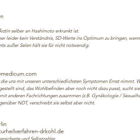
in
ztin selber an Hashimoto erkrankt ist.
ber leider kein Verständnis, SD-Werte ins Optimum zu bringen, wenn
s außer Selen hält sie für nicht notwendig.
ymedicum.com
die uns mit unseren unterschiedlichsten Symptomen Ernst nimmt. 
estellt sind, das Wohlbefinden aber noch nicht dazu passt, sucht sie
 mit anderen Fachrichtungen zusammen (z.B. Gynäkologie / Sexualho
genüber NDT, verschreibt sie selbst aber nicht.
lin
turheilverfahren-drkohl.de
ersicherte und Selbstzahler