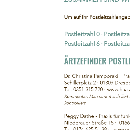
Um auf Ihr Postleitzahlengeb
Postleitzahl 0
·
Postleitza
Postleitzahl 6
·
Postleitza
ÄRTZEFINDER POSTL
Dr. Christina Pamporaki · P
Schillerplatz 2 · 01309 Dresd
Tel. 0351-315 720 · www.
haas
Kommentar: Man nimmt sich Zeit u
kontrolliert.
Peggy Dathe - Praxis für fun
Niederauer Straße 15 · 016
Tel. 0174-625 51 38 ·
www.ne