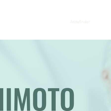
ome
Über uns
Projekte
Bücher
Ärztefinder
Werterec
HIMOTO